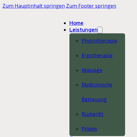
Zum Hauptinhalt springen
Zum Footer springen
Home
Leistungen
Physiotherapie
Ergotherapie
Massage
Medizinische
Betreuung
Rückenfit
Pilates