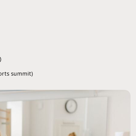
)
ports summit)