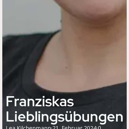
Franziskas
Lieblingsübungen
Lea Kilchenmann
·
21. Februar 2024
·
0