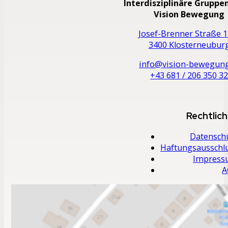
Interdisziplinäre Gruppe
Vision Bewegung
Josef-Brenner Straße 1
3400 Klosterneubur
info@vision-bewegung
+43 681 / 206 350 3
Rechtlic
Datensch
Haftungsausschl
Impres
A