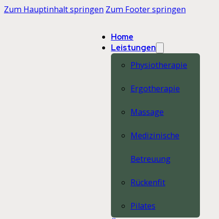
Zum Hauptinhalt springen
Zum Footer springen
Home
Leistungen
Physiotherapie
Ergotherapie
Massage
Medizinische
Betreuung
Rückenfit
Pilates