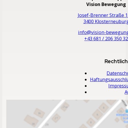
Vision Bewegung
Josef-Brenner Straße 1
3400 Klosterneubur
info@vision-bewegung
+43 681 / 206 350 3
Rechtlic
Datensch
Haftungsausschl
Impres
A