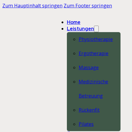
Zum Hauptinhalt springen
Zum Footer springen
Home
Leistungen
Physiotherapie
Ergotherapie
Massage
Medizinische
Betreuung
Rückenfit
Pilates