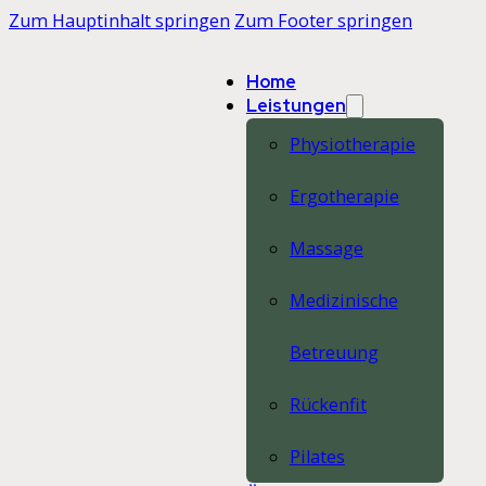
Zum Hauptinhalt springen
Zum Footer springen
Home
Leistungen
Physiotherapie
Ergotherapie
Massage
Medizinische
Betreuung
Rückenfit
Pilates