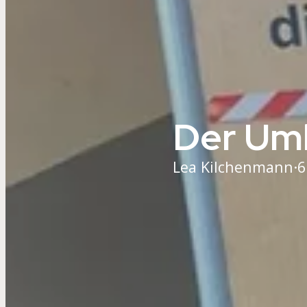
Der Umb
Lea Kilchenmann
·
6