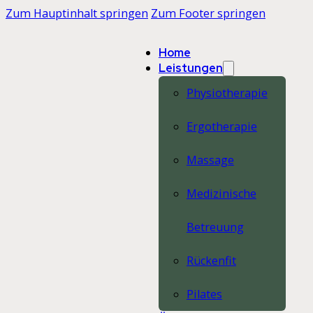
Zum Hauptinhalt springen
Zum Footer springen
Home
Leistungen
Physiotherapie
Ergotherapie
Massage
Medizinische
Betreuung
Rückenfit
Pilates