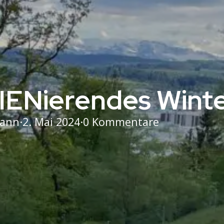
IENierendes Winte
mann
·
2. Mai 2024
·
0 Kommentare